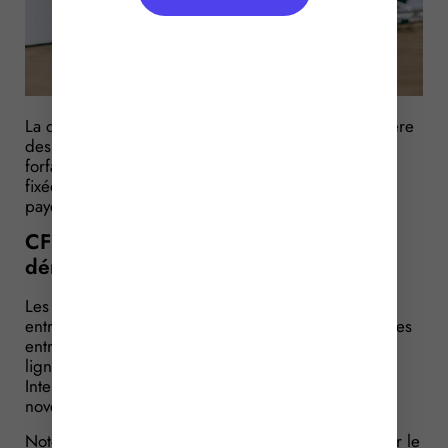
La date limite de paiement de votre cotisation foncière
des entreprises (CFE) et/ou de votre imposition
forfaitaire sur les entreprises de réseaux (IFER) est
fixée au 15 décembre 2025 à minuit. Comment les
payer ?
CFE 2025 : un paiement par voie
dématérialisée !
Les avis d’imposition de cotisation foncière des
entreprises (CFE) et/ou d’imposition forfaitaire sur les
entreprises de réseaux (IFER) sont disponibles en
ligne, dans votre espace professionnel sur le site
Internet des impôts (impots.gouv.fr) depuis le 3
novembre 2025.
Notez que la création d’un espace professionnel sur le