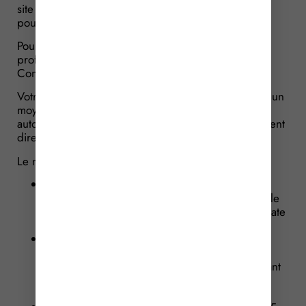
site Internet des impôts est un préalable obligatoire
pour consulter et payer l’avis de CFE.
Pour le consulter, connectez-vous à votre espace
professionnel sur impots.gouv.fr et cliquez sur «
Consulter > Avis C.F.E ».
Votre cotisation doit être payée obligatoirement par un
moyen de paiement dématérialisé : le prélèvement
automatique (mensuel ou à l’échéance) ou le paiement
direct en ligne.
Le montant de l’imposition peut être réglé :
par prélèvement automatique, pour les
professionnels déjà titulaires d’un tel contrat : le
prélèvement se fera dans les jours suivant la date
limite de paiement ;
par prélèvement à l’échéance, à condition d’y
adhérer, au plus tard le 30 novembre 2025 à
minuit sur le site impots.gouv.fr ou en contactant
le 0 809 401 401 (service gratuit + coût de
l’appel) ;