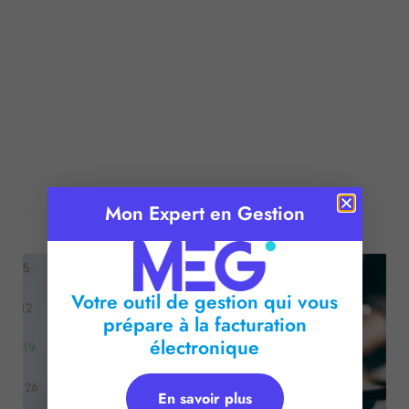
Mon Expert en Gestion
Publié le :
13 novembre 2025
Temps de lecture :
2
minutes
Votre outil de gestion qui vous
prépare à la facturation
électronique
En savoir plus