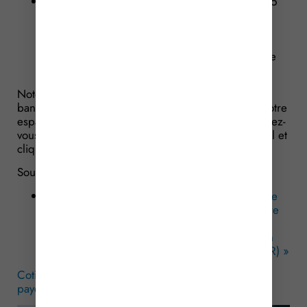
par paiement direct en ligne, au plus tard le 15
décembre 2025 à minuit, en cliquant sur le
bouton « Payer » situé au-dessus de l’avis
d’imposition, et sous réserve, bien sûr, de
l’enregistrement préalable du compte bancaire
dans l’espace professionnel.
Notez qu’en principe, l’enregistrement du compte
bancaire est réalisé à l’occasion de la création de votre
espace professionnel. Pour toute modification, rendez-
vous sur la page d’accueil de l’espace professionnel et
cliquez sur « Gérer mes comptes bancaires ».
Sources :
Communiqué de presse no 64 du ministère de
l’Action et des Comptes publics du 6 novembre
2025 : « Avis d’impôt 2025 de Cotisation
Foncière des Entreprises (CFE) et d’Imposition
Forfaitaire sur les Entreprises de Réseaux (IFER) »
Cotisation foncière des entreprises (CFE) 2025 : à
payer !
– © Copyright WebLex