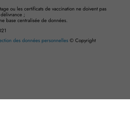
istage ou les certificats de vaccination ne doivent pas
délivrance ;
’une base centralisée de données.
021
tection des données personnelles
© Copyright
s Options
ètres de confidentialité, en garantissant la conformité avec le
SCI et crédit d’impôt pour abandons de loyers : comment le déclarer ?