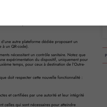
s effectuées par les autorités européennes de
nale de l’informatique et des libertés (CNIL)
alité aux utilisateurs.
Covid Carnet » ne doit pas être obligatoire. Ainsi, la
vaccination peut se faire soit :
e d’une autre plateforme dédiée proposant un
e à un QR-code).
cements nécessitant un contrôle sanitaire. Notez que
P
une expérimentation du dispositif, uniquement pour
euxième temps, pour ceux à destination de l’Outre-
que doit respecter cette nouvelle fonctionnalité :
tes et certifiées par une autorité et leur intégrité
nt celles qui sont nécessaires pour atteindre