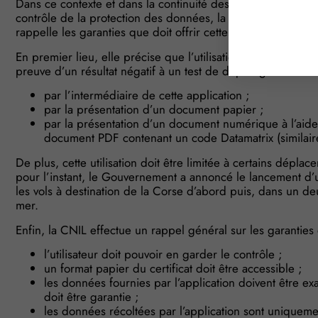
Dans ce contexte et dans la continuité des recommandation
contrôle de la protection des données, la Commission natio
rappelle les garanties que doit offrir cette nouvelle fonctionn
En premier lieu, elle précise que l’utilisation de « TousAnti
preuve d’un résultat négatif à un test de dépistage ou d’une 
par l’intermédiaire de cette application ;
par la présentation d’un document papier ;
par la présentation d’un document numérique à l’aid
document PDF contenant un code Datamatrix (similair
De plus, cette utilisation doit être limitée à certains dépla
pour l’instant, le Gouvernement a annoncé le lancement d’
les vols à destination de la Corse d’abord puis, dans un d
mer.
Enfin, la CNIL effectue un rappel général sur les garanties 
l’utilisateur doit pouvoir en garder le contrôle ;
un format papier du certificat doit être accessible ;
les données fournies par l’application doivent être exac
doit être garantie ;
les données récoltées par l’application sont uniqueme