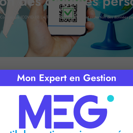
ion des données pers
Coronavirus (COVID-19) : « TousAntiCovid Carnet » et protection des données pe
Mon Expert en Gestion
mps de lecture :
2
minutes