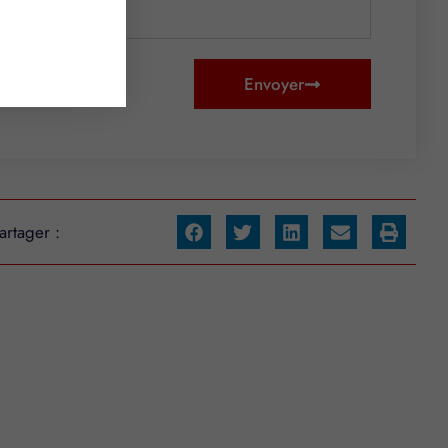
Envoyer
artager :