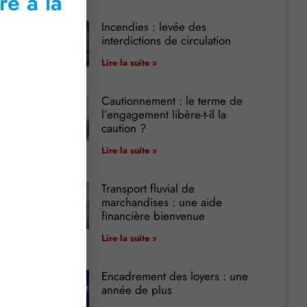
re à la
Incendies : levée des
interdictions de circulation
Lire la suite »
Cautionnement : le terme de
l’engagement libère-t-il la
caution ?
Lire la suite »
Transport fluvial de
marchandises : une aide
financière bienvenue
Lire la suite »
Encadrement des loyers : une
année de plus