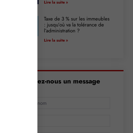
Lire la suite »
Taxe de 3 % sur les immeubles
: jusqu’où va la tolérance de
l’administration ?
Lire la suite »
Envoyez-nous un message