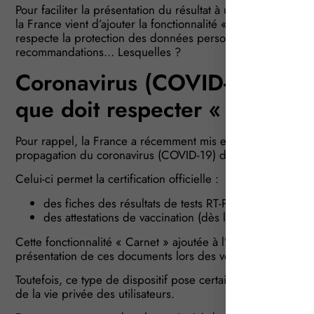
Pour faciliter la présentation du résultat à un test de dépist
la France vient d’ajouter la fonctionnalité « Carnet » à l’app
respecte la protection des données personnelles et la vie p
recommandations… Lesquelles ?
Coronavirus (COVID-19) : quel
que doit respecter « TousAnt
Pour rappel, la France a récemment mis en place le disposit
propagation du coronavirus (COVID-19) dans le cadre de v
Celui-ci permet la certification officielle :
des fiches des résultats de tests RT-PCR et antigénique
des attestations de vaccination (dès le 29 avril 2021).
Cette fonctionnalité « Carnet » ajoutée à l’application « Tou
présentation de ces documents lors des voyages.
Toutefois, ce type de dispositif pose certaines questions e
de la vie privée des utilisateurs.