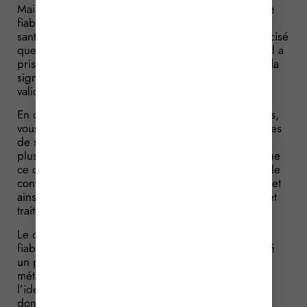
Mais s’agissant des conditions de reconnaissance de
fiabilité des copies numériques d’un document de
santé, la Loi est un peu plus précise. Il est ainsi précisé
que la signature apposée par le patient signifie qu’il a
pris acte du contenu et, le cas échéant, y consent ; la
signature du professionnel de santé a pour effet de
valider le contenu du document.
En outre, il est précisé qu’à la demande des patients,
vous pouvez centraliser sur un document les données
de santé à caractère personnel contenues dans
plusieurs documents numériques existants. Il faut que
ce document centralisateur ne modifie ni le sens ni le
contenu des données et respecte le secret médical et
ainsi que la confidentialité des données collectées et
traitées.
Le document centralisateur ainsi créé est présumé
fiable jusqu’à preuve du contraire lorsqu’a été utilisé
un procédé de production permettant d’insérer les
métadonnées nécessaires à la garantie de
l’identification de l’émetteur et de l’intégrité des
données ainsi matérialisées.