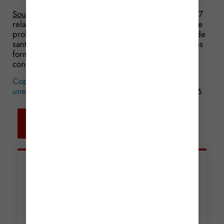
Source :
Ordonnance n° 2017-29 du 12 janvier 2017
relative aux conditions de reconnaissance de la force
probante des documents comportant des données de
santé à caractère personnel créés ou reproduits sous
forme numérique et de destruction des documents
conservés sous une autre forme que numérique
Copies numériques de documents de santé : ont-ils
une valeur juridique ?
© Copyright WebLex – 2016
Retour aux
actualités
Articles récents
Incendies : levée des
interdictions de
circulation