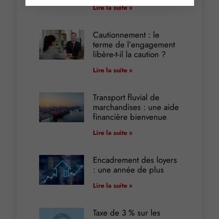
Lire la suite »
Cautionnement : le
terme de l’engagement
libère-t-il la caution ?
Lire la suite »
Transport fluvial de
marchandises : une aide
financière bienvenue
Lire la suite »
Encadrement des loyers
: une année de plus
Lire la suite »
Taxe de 3 % sur les