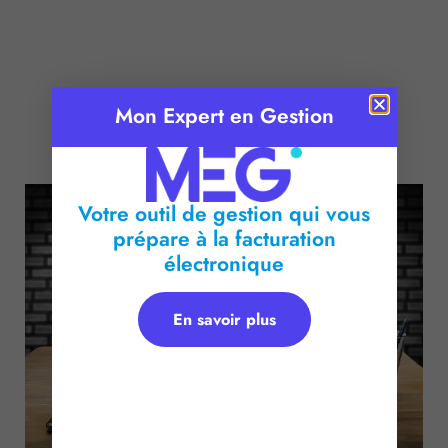
Mon Expert en Gestion
Publié le :
24 janvier 2017
Temps de lecture :
2
minutes
Votre outil de gestion qui vous
prépare à la facturation
électronique
En savoir plus