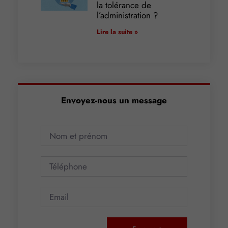
la tolérance de
l’administration ?
Lire la suite »
Envoyez-nous un message