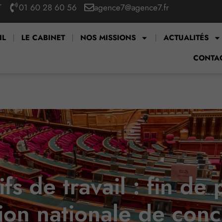
T
01 60 28 60 56
agence7@agence7.fr
IL
LE CABINET
NOS MISSIONS
ACTUALITÉS
CONTA
ifs de travail : fin de
on nationale de conci