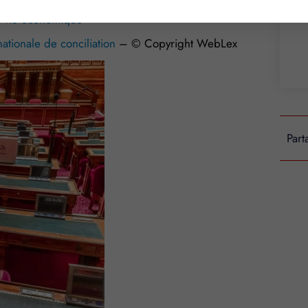
a vie économique
nationale de conciliation
– © Copyright WebLex
Part