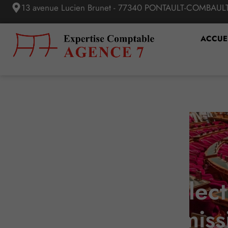
13 avenue Lucien Brunet - 77340 PONTAULT-COMBAUL
ACCUE
Conflits collect
commissi