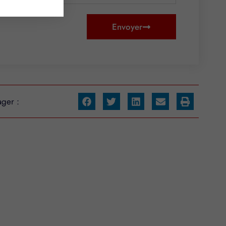
Envoyer
ager :