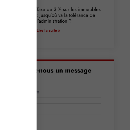
Taxe de 3 % sur les immeubles
: jusqu’où va la tolérance de
l’administration ?
Lire la suite »
Envoyez-nous un message