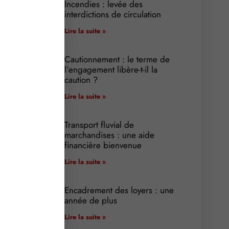
Incendies : levée des
interdictions de circulation
Lire la suite »
Cautionnement : le terme de
l’engagement libère-t-il la
caution ?
Lire la suite »
Transport fluvial de
marchandises : une aide
financière bienvenue
Lire la suite »
Encadrement des loyers : une
année de plus
Lire la suite »