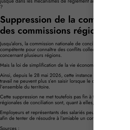
jusque dans les mécanismes de règlement amiable des conflits 
?
Suppression de la commission 
des commissions régionales
Jusqu’alors, la commission nationale de conciliation, qui siégeai
compétente pour connaître des conflits collectifs de travail s’é
concernant plusieurs régions.
Mais la loi de simplification de la vie économique y met fin e
Ainsi, depuis le 28 mai 2026, cette instance nationale a donc di
travail ne peuvent plus s’en saisir lorsque le conflit dépasse 
l’ensemble du territoire.
Cette suppression ne met toutefois pas fin à tout mécanisme d
régionales de conciliation sont, quant à elles, maintenues.
Employeurs et représentants des salariés peuvent donc toujours
afin de tenter de résoudre à l’amiable un conflit collectif de tra
Sources :