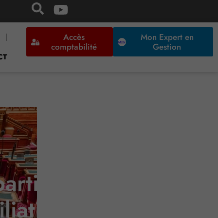
Accès
Mon Expert en
comptabilité
Gestion
CT
 partie pour la
liation