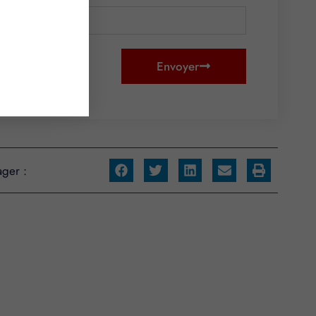
Envoyer
ager :