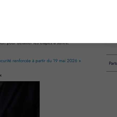
.
et son mot de passe, l’utilisateur devra
gnée pour recevoir ce code. Sans accès à cette
sible.
ion pour détailler les étapes à suivre.
sécurité renforcée à partir du 19 mai 2026 »
Part
x