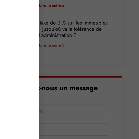
Lire la suite »
Taxe de 3 % sur les immeubles
: jusqu’où va la tolérance de
l’administration ?
Lire la suite »
Envoyez-nous un message