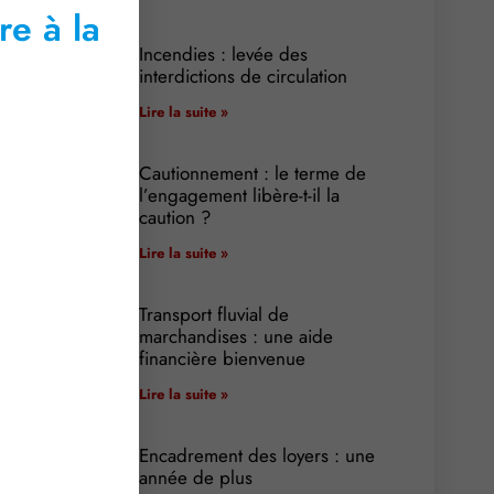
re à la
Incendies : levée des
interdictions de circulation
Lire la suite »
Cautionnement : le terme de
l’engagement libère-t-il la
caution ?
Lire la suite »
Transport fluvial de
marchandises : une aide
financière bienvenue
Lire la suite »
Encadrement des loyers : une
année de plus