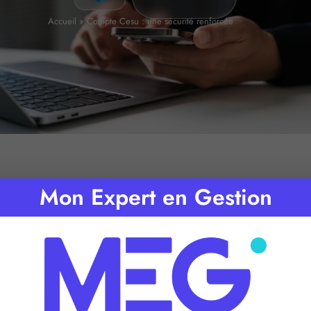
Accueil
»
Compte Cesu : une sécurité renforcée
Mon Expert en Gestion
de lecture :
2
minutes