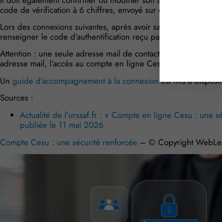
code de vérification à 6 chiffres, envoyé sur cette adresse mail
Lors des connexions suivantes, après avoir saisi son identifiant 
renseigner le code d’authentification reçu par mail.
Attention : une seule adresse mail de contact doit être rensei
adresse mail, l’accès au compte en ligne Cesu ne sera pas pos
Un
guide d’accompagnement à la connexion
est mis à disposit
Sources :
Actualité de l’urssaf.fr : « Compte en ligne Cesu : une 
publiée le 11 mai 2026
Compte Cesu : une sécurité renforcée
– © Copyright WebLe