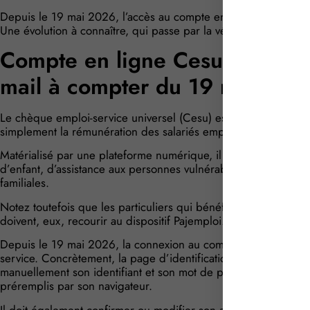
Depuis le 19 mai 2026, l’accès au compte en ligne Cesu passe
Une évolution à connaître, qui passe par la vérification de l’a
Compte en ligne Cesu : double 
mail à compter du 19 mai 202
Le chèque emploi-service universel (Cesu) est un dispositif q
simplement la rémunération des salariés employés dans le cadr
Matérialisé par une plateforme numérique, il peut notamment êt
d’enfant, d’assistance aux personnes vulnérables ou encore d
familiales.
Notez toutefois que les particuliers qui bénéficient d’une ai
doivent, eux, recourir au dispositif Pajemploi.
Depuis le 19 mai 2026, la connexion au compte en ligne Cesu 
service. Concrètement, la page d’identification change : lors de
manuellement son identifiant et son mot de passe habituels, 
préremplis par son navigateur.
Il doit également confirmer ou modifier son adresse mail de co