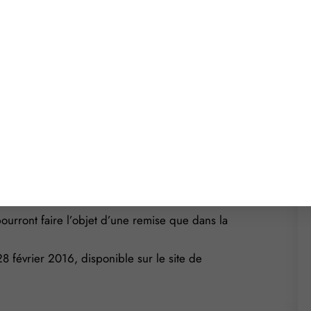
tre et la première chose qu’il faut savoir est qu’ils
aintenant… et
is connus. Il a également été revu vos possibilités
ais intégrés dans le Code de commerce.
ils sont applicables depuis le 1er mars 2016, ils
es prestations effectuées avant le 1er mai 2016 ou
au versement d’un acompte ou d’une provision, ou à
ieu à la perception d’émoluments selon les anciens
pourront faire l’objet d’une remise que dans la
28 février 2016, disponible sur le site de