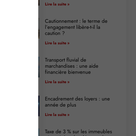
Lire la suite »
Cautionnement : le terme de
l’engagement libère-t-il la
caution ?
Lire la suite »
Transport fluvial de
marchandises : une aide
financière bienvenue
Lire la suite »
Encadrement des loyers : une
année de plus
Lire la suite »
Taxe de 3 % sur les immeubles