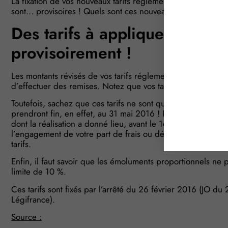
La fixation de vos nouveaux tarifs réglementés vient de paraî
sont… provisoires ! Quels sont ces nouveaux tarifs ?
Des tarifs à appliquer dès m
provisoirement !
Les montants révisés de vos tarifs réglementés sont désorma
d’effectuer des remises. Notez que vos tarifs sont désorm
Toutefois, sachez que ces tarifs ne sont que provisoires ! S’
prendront fin, en effet, au 31 mai 2016 ! Par dérogation, l
dont la réalisation a donné lieu, avant le 1er mars 2016, 
l’engagement de votre part de frais ou débours, donnent l
tarifs.
Enfin, il faut savoir que les émoluments proportionnels ne 
limite de 10 %.
Ces tarifs sont fixés par l’arrêté du 26 février 2016 (JO du 
Légifrance).
Source :