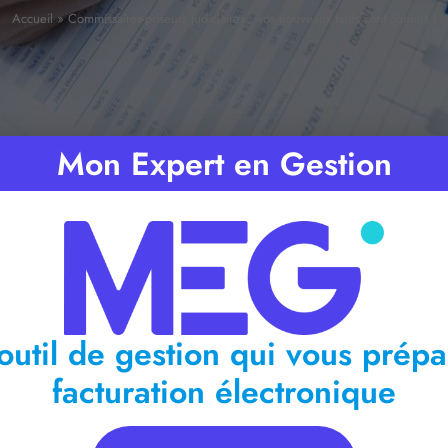
Accueil
»
Commissaires-priseurs judiciaires : vos nouveaux tarifs sont connus !
Mon Expert en Gestion
ps de lecture :
< 1
minute
outil de gestion qui vous prépa
facturation électronique