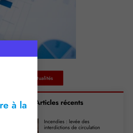
Retour aux actualités
Articles récents
re à la
Incendies : levée des
interdictions de circulation