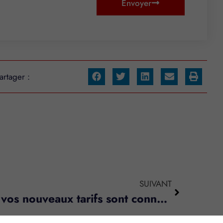
Envoyer
artager :
SUIVANT
Huissiers de justice : vos nouveaux tarifs sont connus !
s réglementations. Personnalisez vos préférences pour contrôler