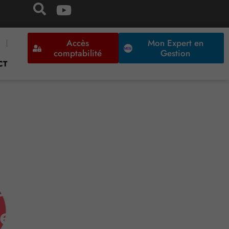
Accès
Mon Expert en
comptabilité
Gestion
CT
he à sa banque de ne
des…