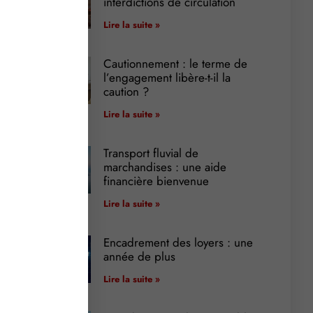
interdictions de circulation
Lire la suite »
Cautionnement : le terme de
l’engagement libère-t-il la
caution ?
Lire la suite »
Transport fluvial de
marchandises : une aide
financière bienvenue
Lire la suite »
Encadrement des loyers : une
année de plus
Lire la suite »