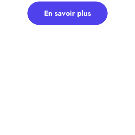
En savoir plus
 ne pas connaitre ses habitudes…
mandant de réaliser un virement important au profit