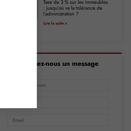
Taxe de 3 % sur les immeubles
: jusqu’où va la tolérance de
l’administration ?
Lire la suite »
Envoyez-nous un message