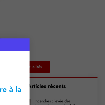
habitudes…
Retour aux actualités
Articles récents
re à la
Incendies : levée des