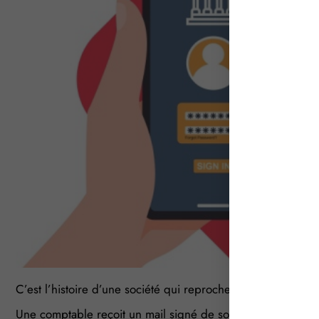
C’est l’histoire d’une société qui reproche à sa banque de
Une comptable reçoit un mail signé de son dirigeant lui de