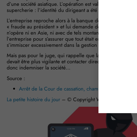
d’une société asiatique. L’opération est validée par la banq
supercherie : l’identité du dirigeant a été usurpée…
L’entreprise reproche alors à la banque de n’avoir fait preu
« fraude au président » et lui demande de prendre en charg
n’opère ni en Asie, ni avec de tels montants. La banque ré
l’entreprise pour s’assurer que tout était en ordre, ce qui, s
s’immiscer excessivement dans la gestion de son client…
Mais pas pour le juge, qui rappelle que la banque, consc
devait être plus vigilante et contacter directement le dirigea
donc indemniser la société…
Source :
Arrêt de la Cour de cassation, chambre commerciale
La petite histoire du jour
– © Copyright WebLex