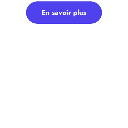
En savoir plus
solde de tout compte » compte…
olde de tout compte en raison de son incarcération.