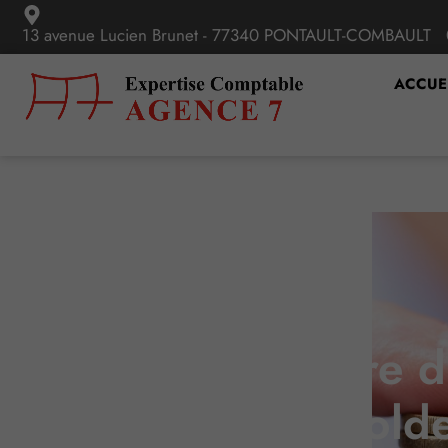
13 avenue Lucien Brunet - 77340 PONTAULT-COMBAULT
ACCUE
C’est l’histoire
« sold