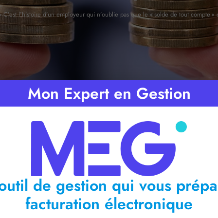
»
C’est l’histoire d’un employeur qui n’oublie pas que le « solde de tout compte 
Mon Expert en Gestion
Temps de lecture :
< 1
minute
outil de gestion qui vous prépa
facturation électronique