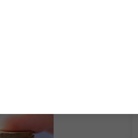
ployeur le versement d’une indemnité de
quitté l’entreprise et ce n’est pas parce que le
 n’a pas signé le reçu qu’il peut agir indéfiniment.
ure du solde n’emporte aucun effet libératoire
jamais commencé à courir. Il peut demander le
contrat !
pelle que le reçu pour solde de tout compte ne
ce de signature n’a aucun effet sur le délai de
 14 novembre 2024, no 21-22540