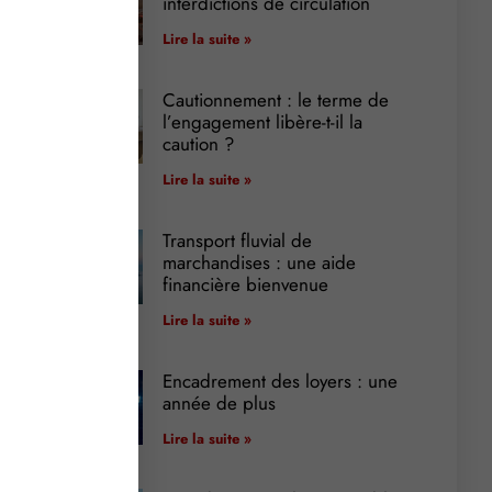
interdictions de circulation
Lire la suite »
Cautionnement : le terme de
l’engagement libère-t-il la
caution ?
Lire la suite »
Transport fluvial de
marchandises : une aide
financière bienvenue
Lire la suite »
Encadrement des loyers : une
année de plus
Lire la suite »