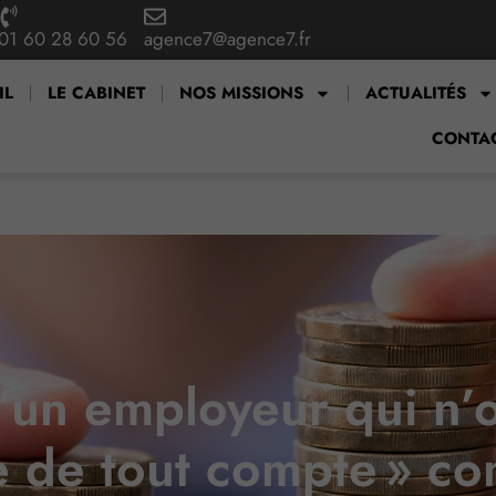
01 60 28 60 56
agence7@agence7.fr
IL
LE CABINET
NOS MISSIONS
ACTUALITÉS
CONTA
 d’un employeur qui n’
e de tout compte » 