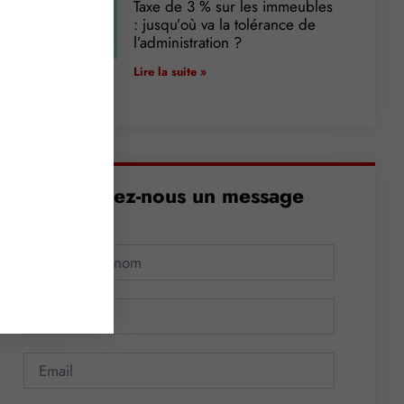
Taxe de 3 % sur les immeubles
: jusqu’où va la tolérance de
l’administration ?
Lire la suite »
Envoyez-nous un message