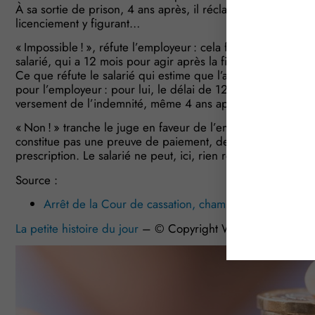
À sa sortie de prison, 4 ans après, il réclame à son ex-em
licenciement y figurant…
« Impossible ! », réfute l’employeur : cela fait 4 ans qu’il a 
salarié, qui a 12 mois pour agir après la fin de son contrat,
Ce que réfute le salarié qui estime que l’absence de signat
pour l’employeur : pour lui, le délai de 12 mois n’a donc 
versement de l’indemnité, même 4 ans après la rupture du 
« Non ! » tranche le juge en faveur de l’employeur qui rap
constitue pas une preuve de paiement, de sorte que l’absen
prescription. Le salarié ne peut, ici, rien réclamer…
Source :
Arrêt de la Cour de cassation, chambre sociale, du
La petite histoire du jour
– © Copyright WebLex