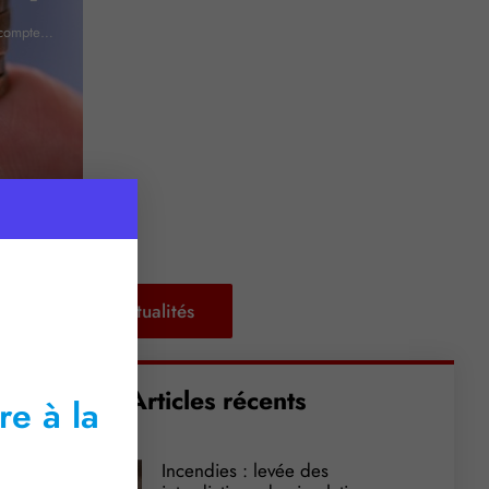
» compte…
Retour aux actualités
Articles récents
re à la
Incendies : levée des