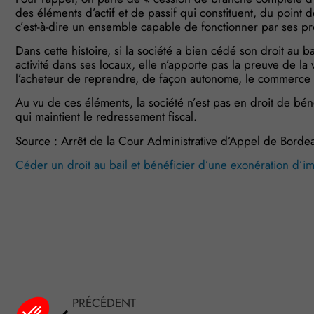
des éléments d’actif et de passif qui constituent, du point 
c’est-à-dire un ensemble capable de fonctionner par ses p
Dans cette histoire, si la société a bien cédé son droit au ba
activité dans ses locaux, elle n’apporte pas la preuve de l
l’acheteur de reprendre, de façon autonome, le commerce
Au vu de ces éléments, la société n’est pas en droit de béné
qui maintient le redressement fiscal.
Source :
Arrêt de la Cour Administrative d’Appel de Bord
Céder un droit au bail et bénéficier d’une exonération d’i
Plateforme de Gestion du Consentement : Personnalisez vo
Axeptio consent
PRÉCÉDENT