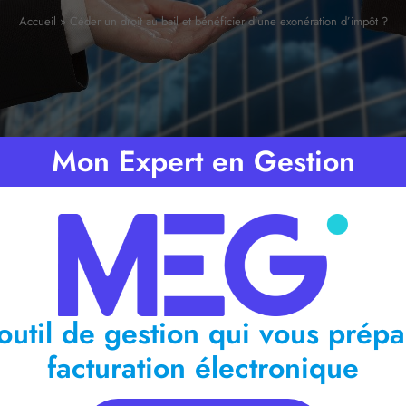
Accueil
»
Céder un droit au bail et bénéficier d’une exonération d’impôt ?
Mon Expert en Gestion
mps de lecture :
2
minutes
outil de gestion qui vous prépa
facturation électronique