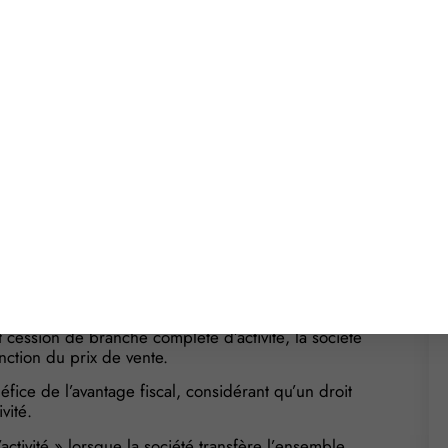
ession de branche
 de commerce (ou une branche complète d’activité),
 le gain réalisé (plus-value), sous réserve que la
ain seuil.
valeur des éléments transmis n’excède pas 300 000
valeur est comprise entre 300 000 € et 500 000 €.
de se prévaloir de cet avantage fiscal,
 ses locaux d’exploitation, elle a réalisé un gain
it cession de branche complète d’activité, la société
nction du prix de vente.
énéfice de l’avantage fiscal, considérant qu’un droit
vité.
tivité » lorsque la société transfère l’ensemble