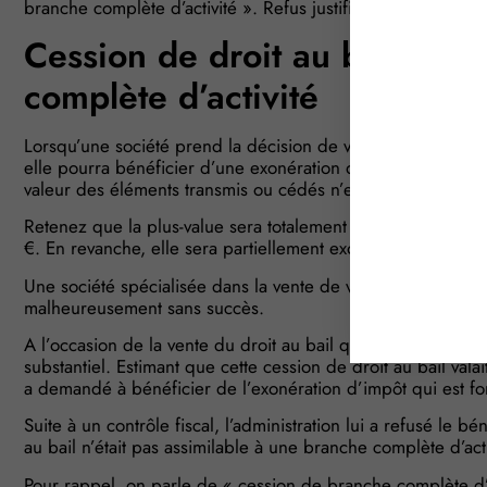
branche complète d’activité ». Refus justifié ?
Cession de droit au bail ≠ c
complète d’activité
Lorsqu’une société prend la décision de vendre son fonds
elle pourra bénéficier d’une exonération d’impôt portant sur
valeur des éléments transmis ou cédés n’excède pas un cert
Retenez que la plus-value sera totalement exonérée si la 
€. En revanche, elle sera partiellement exonérée si cette 
Une société spécialisée dans la vente de vêtements a tenté 
malheureusement sans succès.
A l’occasion de la vente du droit au bail qu’elle détenait sur
substantiel. Estimant que cette cession de droit au bail vala
a demandé à bénéficier de l’exonération d’impôt qui est fo
Suite à un contrôle fiscal, l’administration lui a refusé le b
au bail n’était pas assimilable à une branche complète d’acti
Pour rappel, on parle de « cession de branche complète d’ac