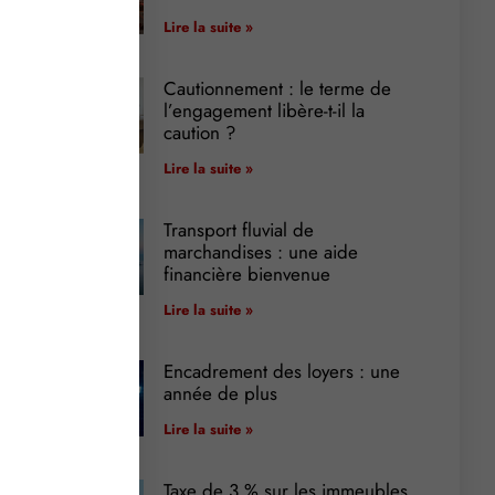
Lire la suite »
Cautionnement : le terme de
l’engagement libère-t-il la
caution ?
Lire la suite »
Transport fluvial de
marchandises : une aide
financière bienvenue
Lire la suite »
Encadrement des loyers : une
année de plus
Lire la suite »
Taxe de 3 % sur les immeubles