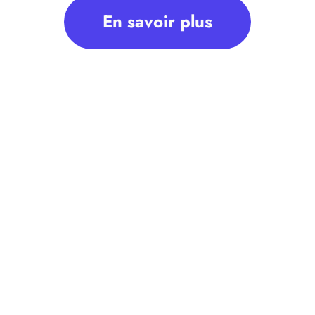
En savoir plus
n droit au bail. A cette occasion, elle réalise un
 est fonction du prix de vente…ce que
t réservée aux cessions d’entreprise ou de «