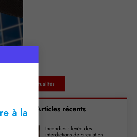
Retour aux actualités
Articles récents
re à la
Incendies : levée des
interdictions de circulation