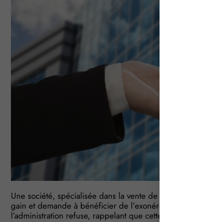
Une société, spécialisée dans la vente de vêtements, cède so
gain et demande à bénéficier de l’exonération d’impôt qui
l’administration refuse, rappelant que cette exonération es