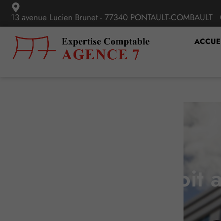
13 avenue Lucien Brunet - 77340 PONTAULT-COMBAULT
ACCUE
Céder un droit a