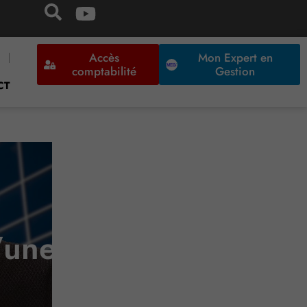
Accès
Mon Expert en
comptabilité
Gestion
CT
d’une exonération