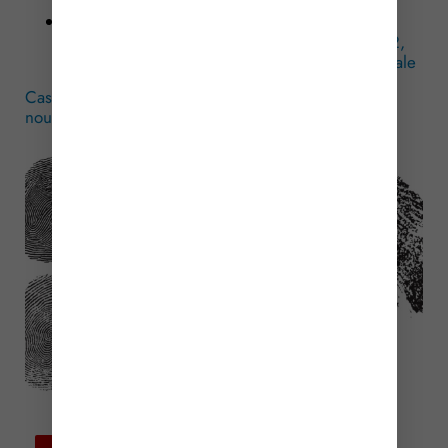
Décret no 2025-1116 du 21 novembre 2025
relatif à l’application des articles 771-1 et 771-2,
777, 777-3 et 804 du code de procédure pénale
Casier judiciaire et empreintes digitales : quelques
nouveautés…
– © Copyright WebLex