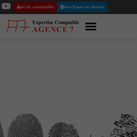
Accès comptabilité
Mon Expert en Gestion