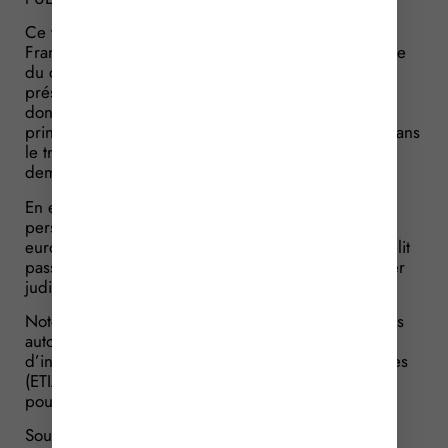
Ce traitement centralisé, « l’ECRIS-TCN », sera, en
France, interrogé, alimenté et actualisé par le service
du casier judiciaire national. Cette réforme est à
présent opérationnelle puisque le Gouvernement a
donné le cadre applicable par les autorités, et
principalement par le service du casier judiciaire, dans
le traitement des données personnelles et dans la
demande d’un casier avec empreintes digitales.
En effet, les empreintes digitales de toutes les
personnes françaises, européennes ou non
européennes, condamnées pour un crime ou un délit
passible de prison seront enregistrées dans le casier
judiciaire national.
Notez que, sous autorisation préalable d’un juge, les
autorités responsables du système européen
d’information et d’autorisation concernant les voyages
(ETIAS) et du système d’information sur les visas
pourront accéder à ces données.
Sources :