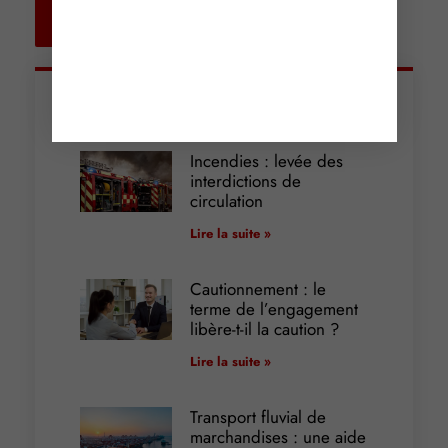
Retour aux
actualités
Articles récents
Incendies : levée des
interdictions de
circulation
Lire la suite »
Cautionnement : le
terme de l’engagement
libère-t-il la caution ?
Lire la suite »
Transport fluvial de
marchandises : une aide