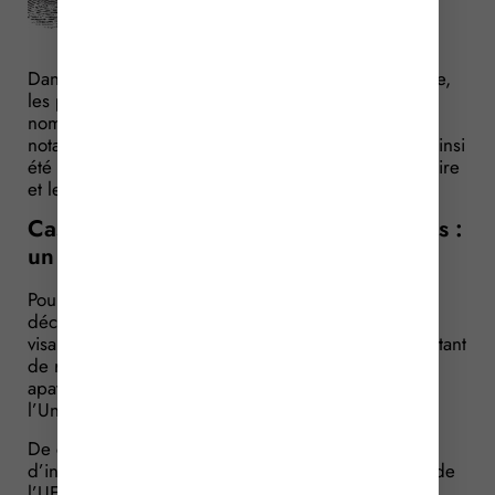
Dans le cadre de la réforme de l’institution judiciaire,
les pouvoirs publics ont mis en place un certain
nombre de règles en matière pénale, issues
notamment de la réglementation européenne. Ont ainsi
été précisées les règles concernant le casier judiciaire
et les empreintes digitales…
Casier judiciaire et empreintes digitales :
un système européen plus efficace
Pour rappel, les pouvoirs publics ont intégré en
décembre 2022 une réglementation européenne
visant à créer un fichier européen centralisé permettant
de rechercher si un étranger non européen ou un
apatride a été condamné dans un pays membre de
l’Union européenne (UE).
De cette manière, les autorités n’ont plus besoin
d’interroger les casiers judiciaires de chaque pays de
l’UE de manière individuelle.