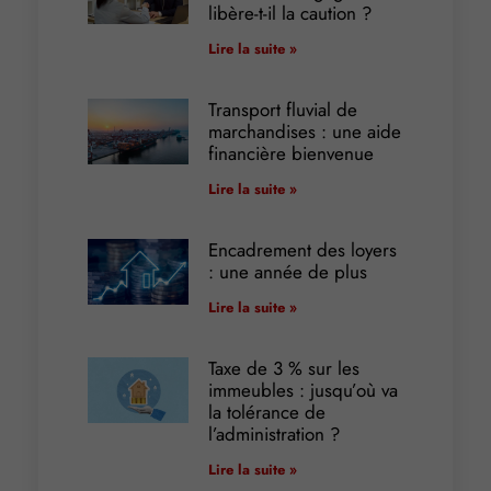
libère-t-il la caution ?
Lire la suite »
Transport fluvial de
marchandises : une aide
financière bienvenue
Lire la suite »
Encadrement des loyers
: une année de plus
Lire la suite »
Taxe de 3 % sur les
immeubles : jusqu’où va
la tolérance de
l’administration ?
Lire la suite »