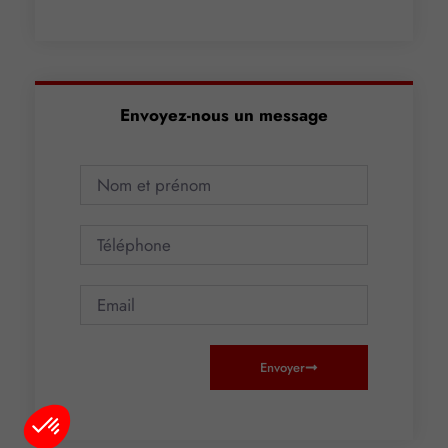
Envoyez-nous un message
Envoyer