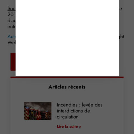
Source :
Ordonnance n° 2015-1682 du 17 décembre
2015 portant simplification de certains régimes
d’autorisation préalable et de déclaration des
entreprises et des professionnels (articles 5 et 6)
Auto-écoles : vers plus de concurrence ?
© Copyright
WebLex – 2016
Retour aux
actualités
Articles récents
Incendies : levée des
interdictions de
circulation
Lire la suite »