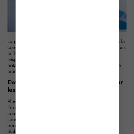
La profession de moniteur d’auto-école est ouverte à la
concurrence européenne. Elle l’est encore plus depuis
le 1er janvier 2016 car les conditions que doivent
respecter vos concurrents européens sont allégées
notamment en ce qui concerne la reconnaissance de
leurs qualités professionnelles.
Exercer en France : c’est plus facile pour
les européens
Plusieurs modifications réglementaires ont impacté
l’exercice de la profession d’enseignement de la
conduite de véhicules ou d’animateur de stages de
sensibilisation à la sécurité routière par un étranger
européen en France, et ce afin de faciliter leur
établissement en France.