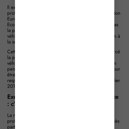
Il existe une norme spécifique applicable aux
professionnels provenant des Etats membre de l’Union
Européenne ou tout autre Etat partie à l’Espace
Economique Européen lorsqu’ils ne réglementent pas
la profession d’enseignement de la conduite de
véhicules ou d’animateur de stages de sensibilisation à
la sécurité routière.
Cette norme prévoyait jusqu’ici qu’il fallait avoir exercé
la profession d’enseignement de la conduite de
véhicules ou d’animateur de stages de sensibilisation
pendant 2 ans au cours des 10 dernières années pour
être réputé posséder les qualités professionnelles
requises. Ce délai a été abaissé : depuis le 1er janvier
2016, il est désormais de 1 an.
Exercer partiellement l’activité en France
: c’est possible !
La nouvelle réglementation prévoit que les
professionnels européens puissent n’avoir qu’un accès
partiel au marché français. 3 conditions sont à