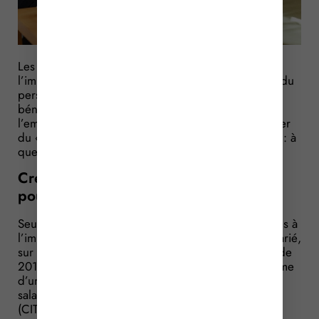
Les associations sans but lucratif, non soumises à
l’impôt sur les sociétés, comptant dans leur effectif du
personnel salarié, ne peuvent pas prétendre au
bénéfice du crédit d’impôt pour la compétitivité et
l’emploi. C’est pourquoi elles vont pouvoir bénéficier
du « crédit d’impôt de taxe sur les salaires (CITS)
»
: à
quelles conditions et pour quel montant ?
Crédit d’impôt de taxe sur les salaires :
pour qui ?
Seules les associations sans but lucratif non soumises à
l’impôt sur les sociétés, disposant de personnel salarié,
sur les sociétés vont pouvoir bénéficier, à compter de
2017, de ce nouvel avantage fiscal qui prend la forme
d’un crédit d’impôt imputable sur la taxe sur les
salaires : le crédit d’impôt de taxe sur les salaires
(CITS).