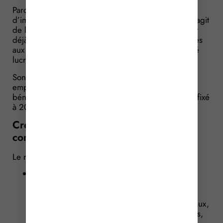
Parce qu’elles ne peuvent pas prétendre au crédit
d’impôt pour la compétitivité et l’emploi (CICE), il s’agit
de leur accorder un avantage similaire, comme c’est
déjà le cas pour les associations fiscalisées (soumises
aux impôts commerciaux) qui se livrent à une activité
lucrative et qui, de ce fait, sont éligibles au CICE.
Sont, en pratique, concernées les associations
employeurs, soumises à la taxe sur les salaires, qui
bénéficient de l’abattement de taxe sur les salaires (fixé
à 20 283 € pour 2016 et 20 304 € pour 2017).
Crédit d’impôt de taxe sur les salaires :
combien ?
Le mode de calcul du CITS est le suivant :
sa base de calcul est constituée par les
rémunérations versées aux salariés de
l’association à compter du 1er janvier 2017,
régulièrement déclarées aux organismes sociaux,
effectivement soumises à la taxe sur les salaires,