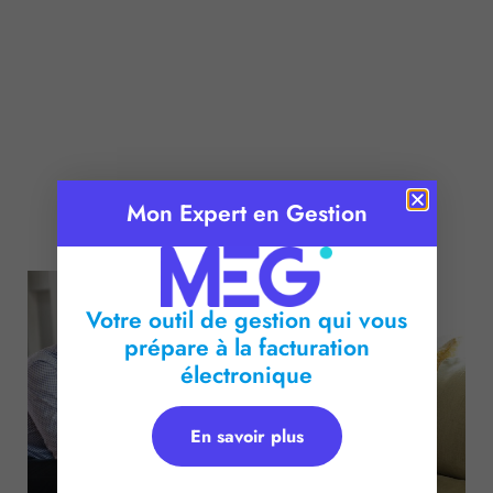
Mon Expert en Gestion
Publié le :
11 janvier 2017
Temps de lecture :
2
minutes
Votre outil de gestion qui vous
prépare à la facturation
électronique
En savoir plus