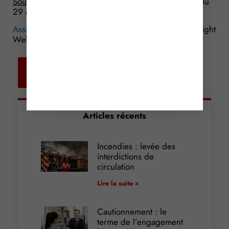
Source :
Loi de Finances pour 2017 n° 2016-1917 du
29 décembre 2016, article 88
Associations : à défaut de CICE, un CITS !
© Copyright
WebLex – 2016
Retour aux
actualités
Articles récents
Incendies : levée des
interdictions de
circulation
Lire la suite »
Cautionnement : le
terme de l’engagement