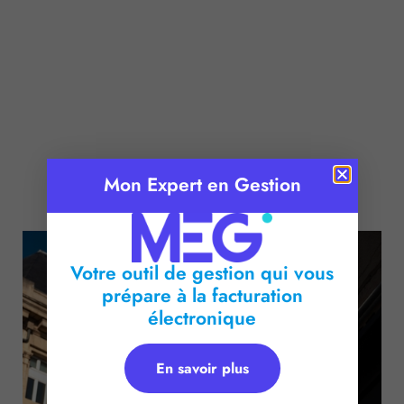
Mon Expert en Gestion
Publié le :
29 avril 2025
Temps de lecture :
2
minutes
Votre outil de gestion qui vous
prépare à la facturation
électronique
En savoir plus