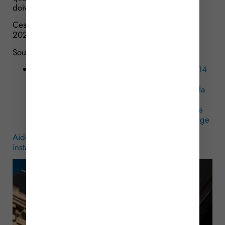
doivent être déterminées et qui sont renouvelables.
Ces dispositions sont entrées en vigueur le 20 avril
2025.
Sources :
Arrêté du 18 mars 2025 modifiant l’arrêté du 14
décembre 2017 fixant le modèle et la
composition du dossier de demande d’aide à la
sécurité et définissant la liste des matériels de
sécurité éligibles à l’aide à la sécurité ainsi que
les montants forfaitaires maximaux pris en charge
Aide à la sécurité des tabacs : précisions sur les
installateurs
– © Copyright WebLex