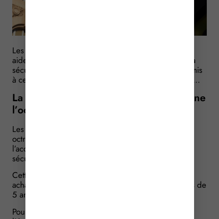
Les débitants de tabac peuvent se voir attribuer une
aide financière visant à leur permettre d’améliorer la
sécurité de leur local. L’octroi de cette aide est soumis
à certaines conditions qui viennent d’être précisées…
La formation des installateurs conditionne
l’octroi de l’aide
Les exploitants de débit de tabac peuvent se voir
octroyer une aide à la sécurité afin de financer
l’acquisition et l’installation de divers matériels de
sécurité.
Cette aide peut atteindre 10 000 € pour le premier
achat ou le renouvellement de matériel par tranches de
5 ans.
Pour pouvoir en bénéficier, le gérant de