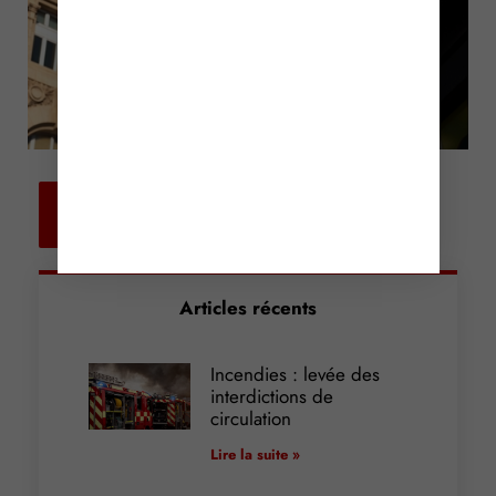
Retour aux
actualités
Articles récents
Incendies : levée des
interdictions de
circulation
Lire la suite »