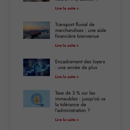
Lire la suite »
Transport fluvial de
marchandises : une aide
financière bienvenue
Lire la suite »
Encadrement des loyers
: une année de plus
Lire la suite »
Taxe de 3 % sur les
immeubles : jusqu’où va
la tolérance de
l’administration ?
Lire la suite »