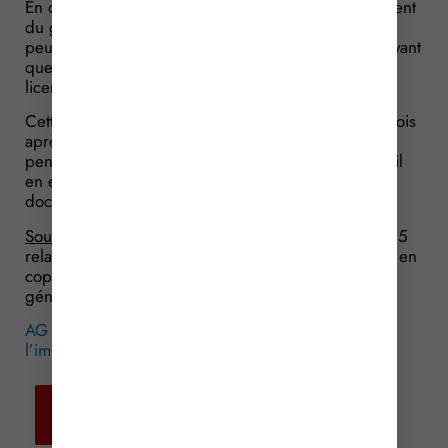
En outre, une décision ayant pour effet le licenciement
du gardien, concierge ou employé d’immeubles ne
peut être portée à la connaissance des occupants avant
que ce dernier n’ait reçu la lettre lui notifiant son
licenciement.
Cette information est réalisée, dans un délai de 3 mois
après la tenue de l’AG, par un document affiché
pendant 1 mois à l’emplacement prévu à cet effet s’il
en existe un. A défaut, vous devez déposer ce
document dans chacune des boîtes aux lettres.
Source
: Décret n° 2015-1681 du 15 décembre 2015
relatif à l’information des occupants des immeubles en
copropriété des décisions prises par l’assemblée
générale
AG de copropriété : l’information des occupants de
l’immeuble
© Copyright WebLex – 2015
Retour aux
actualités