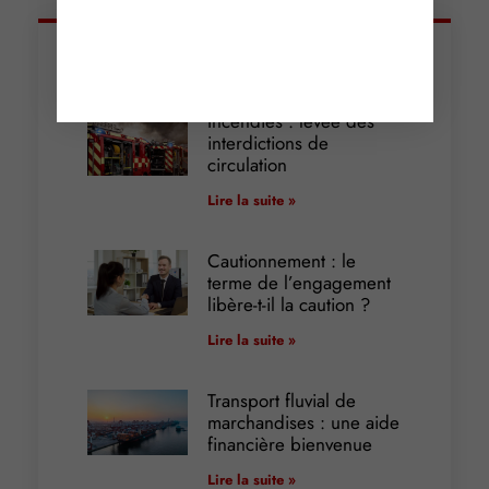
Articles récents
Incendies : levée des
interdictions de
circulation
Lire la suite »
Cautionnement : le
terme de l’engagement
libère-t-il la caution ?
Lire la suite »
Transport fluvial de
marchandises : une aide
financière bienvenue
Lire la suite »