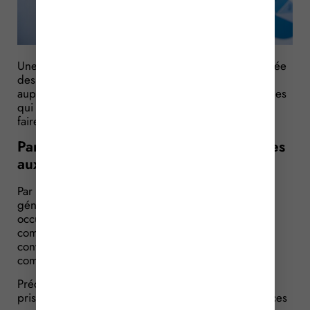
Une fois les décisions prises et votées par l’assemblée
des copropriétaires, il va falloir les communiquer
auprès des occupants de l’immeuble. Du moins celles
qui sont susceptibles de les concerner… Comment
faire ?
Par voie d’affichage… ou dans les boîtes
aux lettres !
Par principe, les décisions prises en assemblée
générale des copropriétaires qui concernent les
occupants de l’immeuble ont vocation à être
communiquées à ces derniers. Pour les AG
convoquées à compter du 1er avril 2016, voici
comment vous devrez obligatoirement faire.
Précisons tout d’abord que sont visées les décisions
prises par l’AG susceptibles d’avoir des conséquences