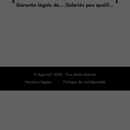
Garantie légale des vices cachés : si le vendeur est un professionnel
Salariés peu qualifiés = majoration des heures de formation
© Agence7 2026 - Tous droits réservés
Mentions légales
Politique de confidentialité