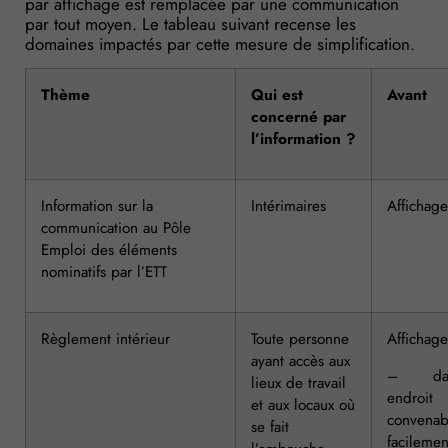
par affichage est remplacée par une communication
par tout moyen. Le tableau suivant recense les
domaines impactés par cette mesure de simplification.
Thème
Qui est
Avant
concerné par
l’information ?
Information sur la
Intérimaires
Affichage
communication au Pôle
Emploi des éléments
nominatifs par l’ETT
Règlement intérieur
Toute personne
Affichage
ayant accès aux
– dan
lieux de travail
endroit
et aux locaux où
convenab
se fait
facilemen