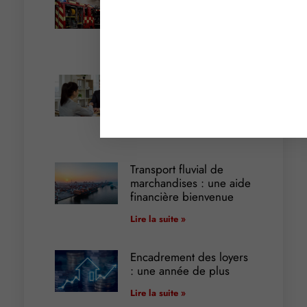
interdictions de
circulation
Lire la suite »
Cautionnement : le
terme de l’engagement
libère-t-il la caution ?
Lire la suite »
Transport fluvial de
marchandises : une aide
financière bienvenue
Lire la suite »
Encadrement des loyers
: une année de plus
Lire la suite »