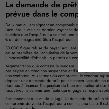
La demande de prêt bancaire
prévue dans le compromis est
Deux particuliers signent un compromis de vente sous la co
l’acquéreur. Mais ce dernier, voyant sa demande de prêt re
toutefois que l’acquéreur a commis une faute qui a abouti
€ de dommages-intérêts à l’acquéreur.
30 000 € que refuse de payer l’acquéreur. Il estime que la
cause première de l’annulation de la vente. Il explique, en 
l’impossibilité d’obtenir un permis de construire pour réalis
Argumentation que conteste le vendeur. Il rappelle, d’une p
pas érigée en condition suspensive et d’autre part, que l
non-conforme. Aux termes du compromis, le vendeur rappell
déposer une demande de prêt pour financer l’acquisition 
destinée à financer l’acquisition du bien immobilier et des 
l’acquéreur a commis une faute qui engage sa responsabili
Raisonnement que valide le juge. La demande de prêt n’éta
compromis de vente, l’acquéreur a commis une faute. Il 
intérêts au vendeur.