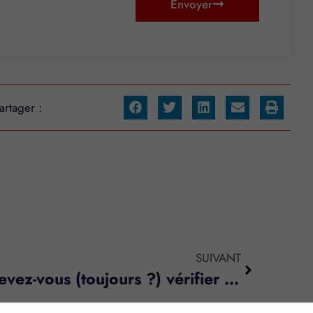
Envoyer
artager :
SUIVANT
Agent immobilier : devez-vous (toujours ?) vérifier la solvabilité des candidats à la location ?
s réglementations. Personnalisez vos préférences pour contrôler