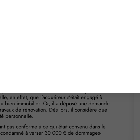
 non-conforme à celle
 fautive !
ndition suspensive de l’obtention d’un prêt par
fusée, annule la vente. Le vendeur considère
 au refus du prêt bancaire. Il demande donc 30 000
 non-obtention de son prêt bancaire n’est pas la
effet, que l’annulation est principalement due à
er l’opération projetée.
art, que l’obtention du permis de construire n’était
’acquéreur a présenté une demande de prêt bancaire
e, en effet, que l’acquéreur s’était engagé à
du bien immobilier. Or, il a déposé une demande
travaux de rénovation. Dès lors, il considère que
té personnelle.
nt pas conforme à ce qui était convenu dans le
est condamné à verser 30 000 € de dommages-