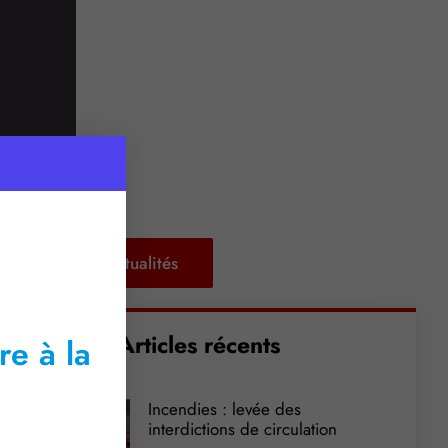
Retour aux actualités
Articles récents
re à la
Incendies : levée des
interdictions de circulation