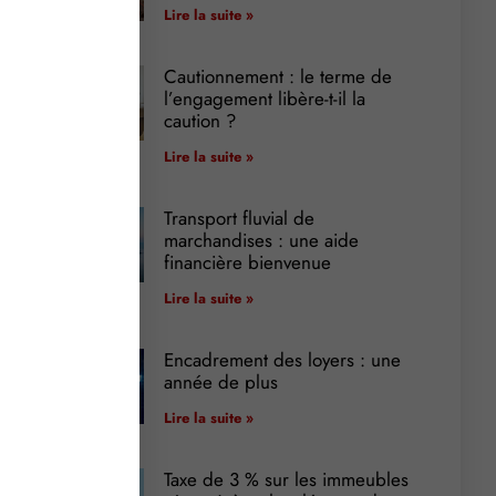
Lire la suite »
Cautionnement : le terme de
l’engagement libère-t-il la
caution ?
Lire la suite »
Transport fluvial de
marchandises : une aide
financière bienvenue
Lire la suite »
Encadrement des loyers : une
année de plus
Lire la suite »
Taxe de 3 % sur les immeubles