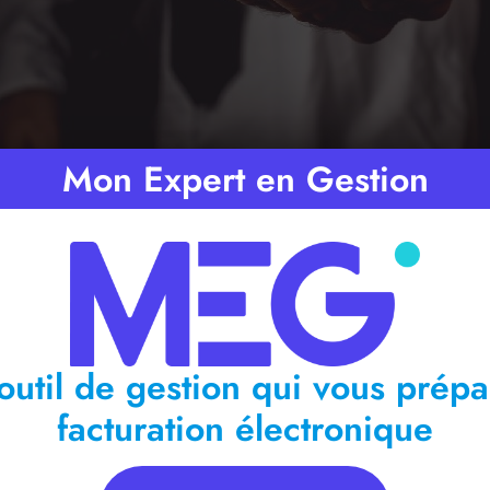
Mon Expert en Gestion
Temps de lecture :
2
minutes
outil de gestion qui vous prépa
facturation électronique