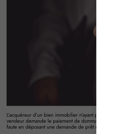
L’acquéreur d’un bien immobilier n’ayant pas pu obtenir de
vendeur demande le paiement de dommages-intérêts. Motif
faute en déposant une demande de prêt non-conforme à c